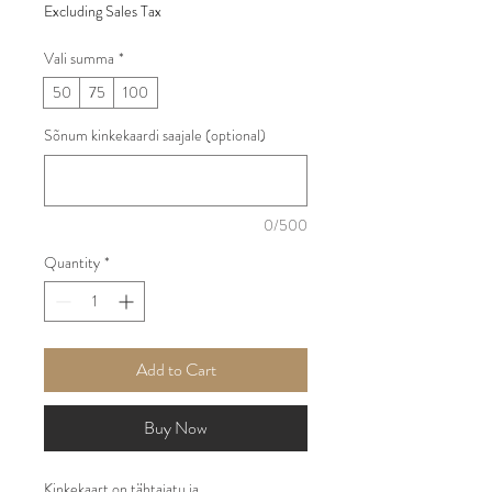
Price
Excluding Sales Tax
Vali summa
*
50
75
100
Sõnum kinkekaardi saajale (optional)
0/500
Quantity
*
Add to Cart
Buy Now
Kinkekaart on tähtajatu ja