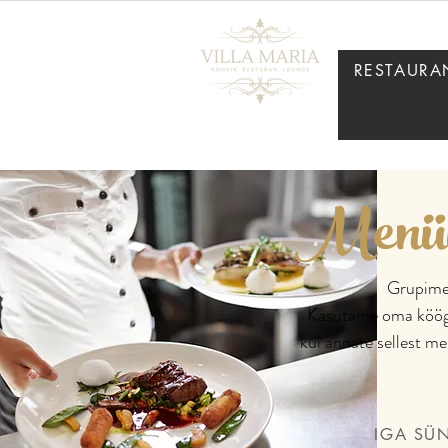
RESTAURA
Menüüd
Grupimen
Kasutame oma köögis
kui annate sellest me
IGA SÜ