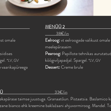
Ü 1
MENÜÜ
38€/in
ust omale
Eelroog:
vt eelroogade valikust omale
meelepäraseim
siidises
Pearoog:
Papillote tehnikas aurutatud
gel.
köögiviljapadjal. Spargel.
*LV, GV
*LV, GV
 vaarikapüreega
Dessert:
Creme brule
ULISE MENÜÜ
33€/in
ekapärase taimse juustuga. Granaatõun. Pistaatsia. Baslamico 
ane bianco ehk kreemine baklažaani ahjuvormiroog. Mandel. 