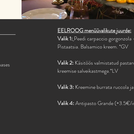
EELROOG menüüvalikute juurde:
 3
Valik 1:
Peedi carpaccio gorgonzola 
Pistaatsia. Balsamico kreem. *GV
Valik 2:
Käsitöös valmistatud pastar
nases
kreemise salveikastmega.*LV
Valik 3:
Kreemine burrata ruccola j
Valik 4:
Antipasto Grande (+3.5€/i