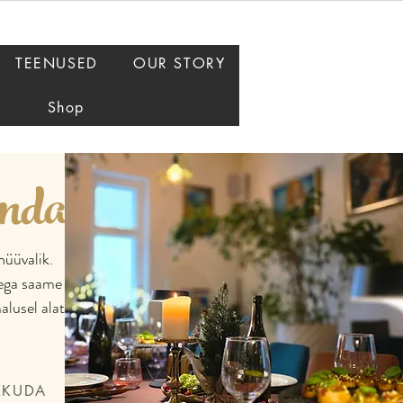
TEENUSED
OUR STORY
Shop
ndadele
nüüvalik.
ega saame arvestada,
lusel alati arvestada.
KKUDA