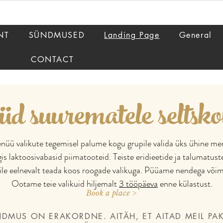
NT
SÜNDMUSED
Landing Page
General
CONTACT
 suurematele seltsko
üü valikute tegemisel palume kogu grupile valida üks ühine me
 laktoosivabasid piimatooteid. Teiste eridieetide ja talumatust
ile eelnevalt teada koos roogade valikuga. Püüame nendega võima
Ootame teie valikuid hiljemalt
3 tööpäeva
enne külastust.
Book a place >
NDMUS ON ERAKORDNE. AITÄH, ET AITAD MEIL PA