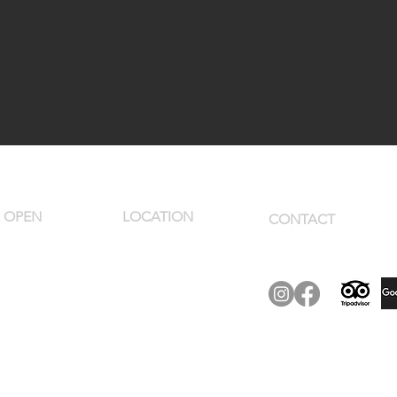
OPEN
LOCATION
CONTACT
Pikk 4, Viljandi
Tue - Thu 12 -
+372 55695000
city
22
booking@villamaria
Google Maps
Fri - Sat 12 - 01
Parking
Sun 12 - 20
ghts reserved.
Reg