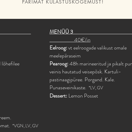
PARIMAT KÜLASTUSKOGEMUST!
 2
MENÜÜ
40€/in
Eelroog:
vt eelroogade valikust omale
meelepäraseim
 lõhefilee
Pearoog:
48h marineeritud ja pikalt pu
veinis hautatud veisepõsk. Kartuli-
pastinaagipüree. Porgand. Kale.
Punaseveinikaste.
*LV, GV
Dessert:
Lemon Posset
kreem.
Tomat.
*VGN, LV, GV