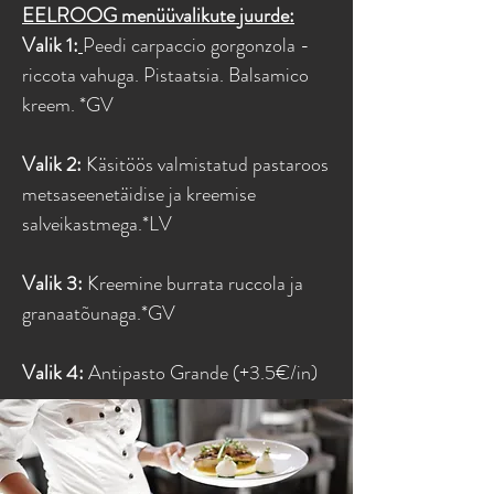
EELROOG menüüvalikute juurde:
Valik 1:
Peedi carpaccio gorgonzola -
riccota vahuga. Pistaatsia. Balsamico
kreem. *GV
Valik 2:
Käsitöös valmistatud pastaroos
metsaseenetäidise ja kreemise
salveikastmega.*LV
Valik 3:
Kreemine burrata ruccola ja
granaatõunaga.*GV
Valik 4:
Antipasto Grande (+3.5€/in)