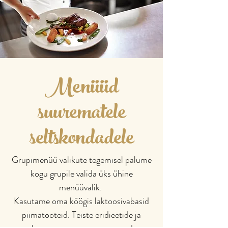
Menüüd
suurematele
seltskondadele
Grupimenüü valikute tegemisel palume
kogu grupile valida üks ühine
menüüvalik.
Kasutame oma köögis laktoosivabasid
piimatooteid. Teiste eridieetide ja