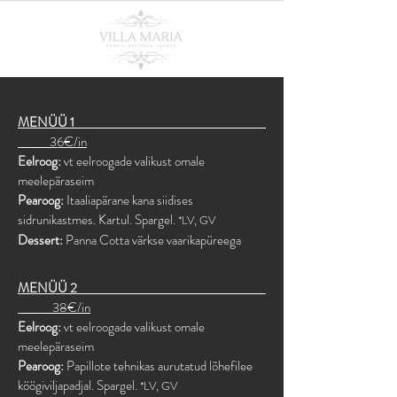
MENÜÜ 1
36€/in
Eelroog:
vt eelroogade valikust omale
meelepäraseim
Pearoog:
Itaaliapärane kana siidises
sidrunikastmes. Kartul. Spargel.
*LV, GV
Dessert:
Panna Cotta värkse vaarikapüreega
MENÜÜ 2
38€/in
Eelroog:
vt eelroogade valikust omale
meelepäraseim
Pearoog:
Papillote tehnikas aurutatud lõhefilee
köögiviljapadjal. Spargel.
*LV, GV