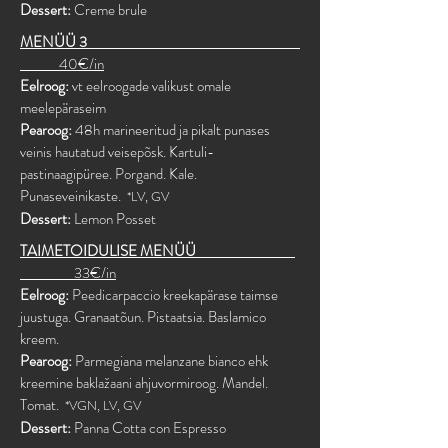
Dessert:
Creme brule
MENÜÜ 3
40€/in
Eelroog:
vt eelroogade valikust omale
meelepäraseim
Pearoog:
48h marineeritud ja pikalt punases
veinis hautatud veisepõsk. Kartuli-
pastinaagipüree. Porgand. Kale.
Punaseveinikaste.
*LV, GV
Dessert:
Lemon Posset
TAIMETOIDULISE MENÜÜ
33€/in
Eelroog:
Peedicarpaccio kreekapärase taimse
juustuga. Granaatõun. Pistaatsia. Baslamico
kreem.
Pearoog:
Parmegiana melanzane bianco ehk
kreemine baklažaani ahjuvormiroog. Mandel.
Tomat.
*VGN, LV, GV
Dessert:
Panna Cotta con Espresso