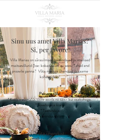
Sinu uus amet Villa Marias?
Si, per
favore!
Villa Marias on särasilmsed teenindajad ja imelised
maitsevõlurid (loe: kokad) alati au sees. Tahad end
proovile panna? Võta meiega ühendust ja saame
kolleegideks!
Pakume tööd:
* Kokk - võimalus tööle asuda nii täis- kui osakohaga.
* Suvehooaja kokk
* Teenindaja
* Teenindusabiline
Võta ühendust:
E-mail:
kristel@villamaria.ee