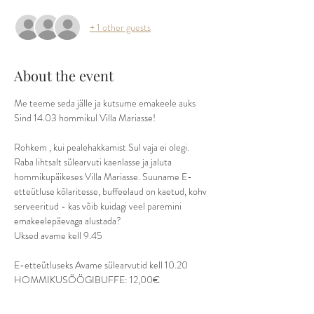
+ 1 other guests
About the event
Me teeme seda jälle ja kutsume emakeele auks 
Sind 14.03 hommikul Villa Mariasse!
Rohkem , kui pealehakkamist Sul vaja ei olegi. 
Raba lihtsalt sülearvuti kaenlasse ja jaluta 
hommikupäikeses Villa Mariasse. Suuname E-
etteütluse kõlaritesse, buffeelaud on kaetud, kohv 
serveeritud - kas võib kuidagi veel paremini 
emakeelepäevaga alustada?
Uksed avame kell 9.45
E-etteütluseks Avame sülearvutid kell 10.20
HOMMIKUSÖÖGIBUFFE: 12,00€
(minipannkoogid ja täidised, bruscettad- erinevad 