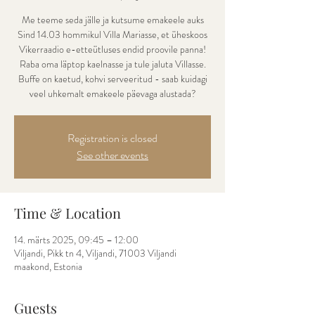
Me teeme seda jälle ja kutsume emakeele auks
Sind 14.03 hommikul Villa Mariasse, et üheskoos
Vikerraadio e-etteütluses endid proovile panna!
Raba oma läptop kaelnasse ja tule jaluta Villasse.
Buffe on kaetud, kohvi serveeritud - saab kuidagi
veel uhkemalt emakeele päevaga alustada?
Registration is closed
See other events
Time & Location
14. märts 2025, 09:45 – 12:00
Viljandi, Pikk tn 4, Viljandi, 71003 Viljandi
maakond, Estonia
Guests