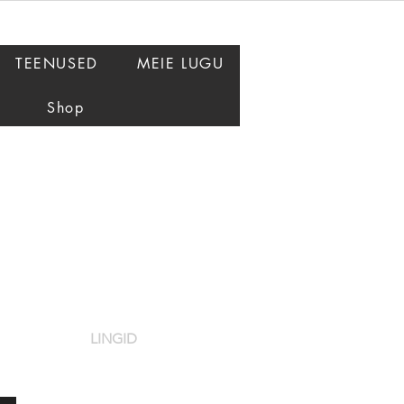
TEENUSED
MEIE LUGU
Shop
LINGID
Restoran
Lounge
Teenused
ia.ee
Kinkekaardid