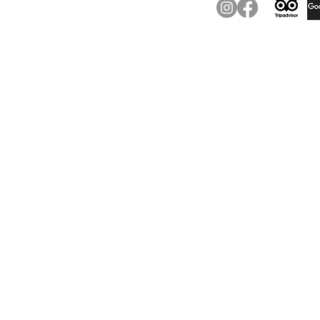
Parkimine
õigused reserveeritud.
Reg