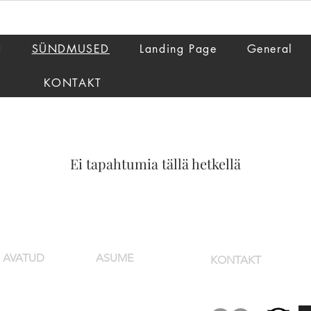
N
SÜNDMUSED
Landing Page
General
KONTAKT
Ei tapahtumia tällä hetkellä
AVATUD
ASUME
KONTAKT
Pikk 4, Viljandi
T-N 16 - 22
+372 55695000
linn
R-L 16 - 00
broneering@villamar
Google Maps
P 12 - 20