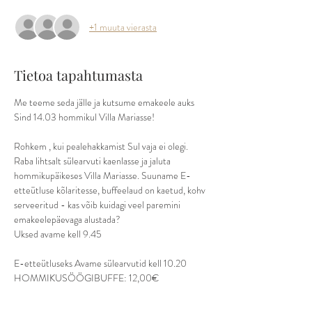
+1 muuta vierasta
Tietoa tapahtumasta
Me teeme seda jälle ja kutsume emakeele auks 
Sind 14.03 hommikul Villa Mariasse!
Rohkem , kui pealehakkamist Sul vaja ei olegi. 
Raba lihtsalt sülearvuti kaenlasse ja jaluta 
hommikupäikeses Villa Mariasse. Suuname E-
etteütluse kõlaritesse, buffeelaud on kaetud, kohv 
serveeritud - kas võib kuidagi veel paremini 
emakeelepäevaga alustada?
Uksed avame kell 9.45
E-etteütluseks Avame sülearvutid kell 10.20
HOMMIKUSÖÖGIBUFFE: 12,00€
(minipannkoogid ja täidised, bruscettad- erinevad 