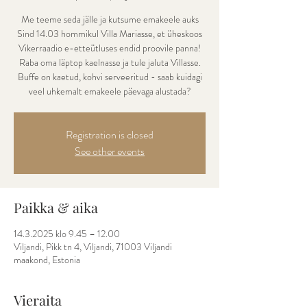
Me teeme seda jälle ja kutsume emakeele auks
Sind 14.03 hommikul Villa Mariasse, et üheskoos
Vikerraadio e-etteütluses endid proovile panna!
Raba oma läptop kaelnasse ja tule jaluta Villasse.
Buffe on kaetud, kohvi serveeritud - saab kuidagi
veel uhkemalt emakeele päevaga alustada?
Registration is closed
See other events
Paikka & aika
14.3.2025 klo 9.45 – 12.00
Viljandi, Pikk tn 4, Viljandi, 71003 Viljandi
maakond, Estonia
Vieraita