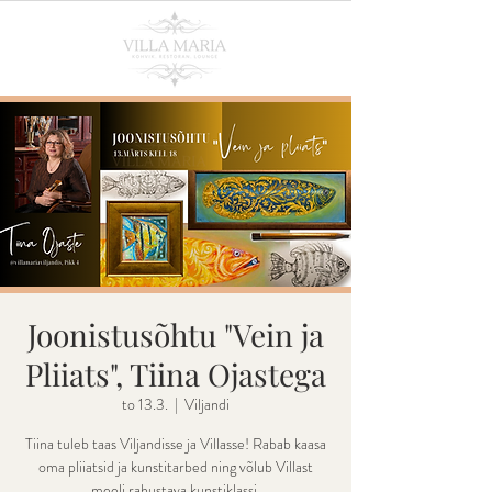
Joonistusõhtu "Vein ja
Pliiats", Tiina Ojastega
to 13.3.
  |  
Viljandi
Tiina tuleb taas Viljandisse ja Villasse! Rabab kaasa
oma pliiatsid ja kunstitarbed ning võlub Villast
meeli rahustava kunstiklassi.