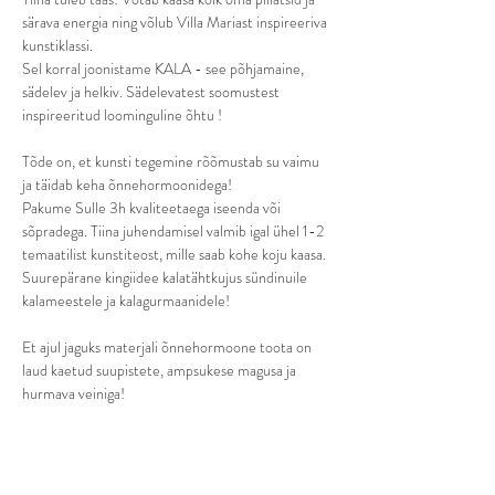
särava energia ning võlub Villa Mariast inspireeriva 
kunstiklassi.
Sel korral joonistame KALA - see põhjamaine, 
sädelev ja helkiv. Sädelevatest soomustest 
inspireeritud loominguline õhtu !
Tõde on, et kunsti tegemine rõõmustab su vaimu 
ja täidab keha õnnehormoonidega!
Pakume Sulle 3h kvaliteetaega iseenda või 
sõpradega. Tiina juhendamisel valmib igal ühel 1-2 
temaatilist kunstiteost, mille saab kohe koju kaasa. 
Suurepärane kingiidee kalatähtkujus sündinuile 
kalameestele ja kalagurmaanidele!
Et ajul jaguks materjali õnnehormoone toota on 
laud kaetud suupistete, ampsukese magusa ja 
hurmava veiniga!
Kuni 1. märtsini on piletid saadaval 40,00€