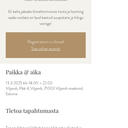
Et keha jaksaks õnnehormoone toota ja looming
saaks voolata on laud kaetud suupistete ja hõrgu
veiniga!
Registration is closed
See other events
Paikka & aika
13.3.2025 klo 18.00 – 22.00
Viljandi, Pikk 4, Viljandi, 71003 Viljandi maakond,
Estonia
Tietoa tapahtumasta
Tiina tuleb taas! Võtab kaasa kõik oma pliiatsid ja 