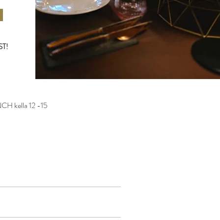
T!
kella 12 -15