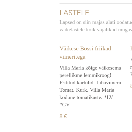
LASTELE
Lapsed on siin majas alati oodatu
väikelastele kõik vajalikud mugav
Väikese Bossi friikad
viineritega
Villa Maria kõige väikesema
pereliikme lemmikroog!
Frititud kartulid. Lihaviinerid.
Tomat. Kurk. Villa Maria
kodune tomatikaste. *LV
*GV
8 €