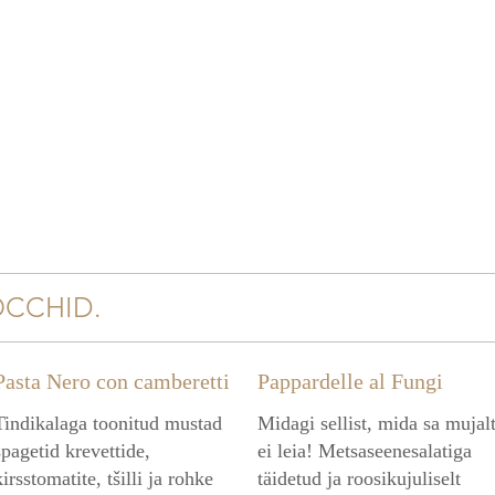
OCCHID.
Pasta Nero con camberetti
Pappardelle al Fungi
Tindikalaga toonitud mustad
Midagi sellist, mida sa mujal
spagetid krevettide,
ei leia! Metsaseenesalatiga
kirsstomatite, tšilli ja rohke
täidetud ja roosikujuliselt