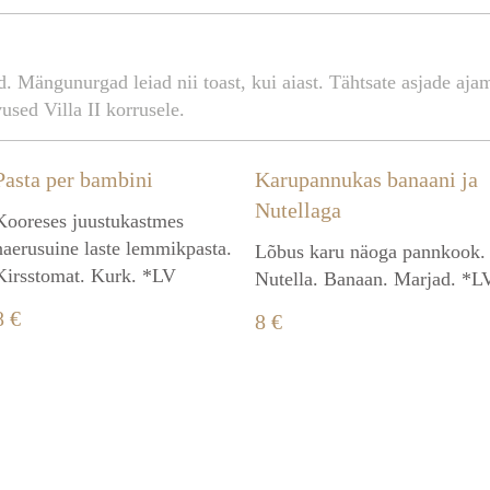
d. Mängunurgad leiad nii toast, kui aiast. Tähtsate asjade aj
used Villa II korrusele.
Pasta per bambini
Karupannukas banaani ja
Nutellaga
Kooreses juustukastmes
naerusuine laste lemmikpasta.
Lõbus karu näoga pannkook.
Kirsstomat. Kurk. *LV
Nutella. Banaan. Marjad. *L
8 €
8 €