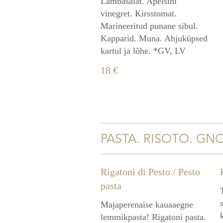
Lambasalat. Apelsini
vinegret. Kirsstomat.
Marineeritud punane sibul.
Kapparid. Muna. Ahjuküpsed
kartul ja lõhe. *GV, LV
18 €
PASTA. RISOTO. GN
Rigatoni di Pesto / Pesto
pasta
Majaperenaise kauaaegne
lemmikpasta! Rigatoni pasta.