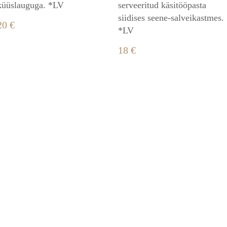
küüslauguga. *LV
serveeritud käsitööpasta
siidises seene-salveikastmes.
20 €
*LV
18 €