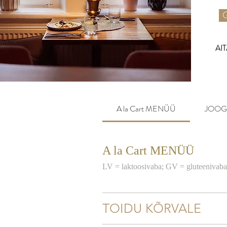
G
AI
A la Cart MENÜÜ
JOOG
A la Cart MENÜÜ
TOIDU KÕRVALE