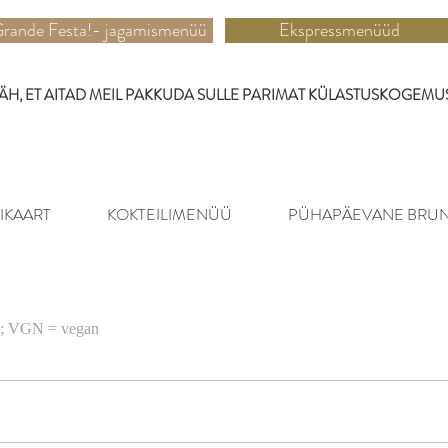
rande Festa!- jagamismenüü
Ekspressmenüüd
TÄH, ET AITAD MEIL PAKKUDA SULLE PARIMAT KÜLASTUSKOGEMUS
IKAART
KOKTEILIMENÜÜ
PÜHAPÄEVANE BRUNCH 