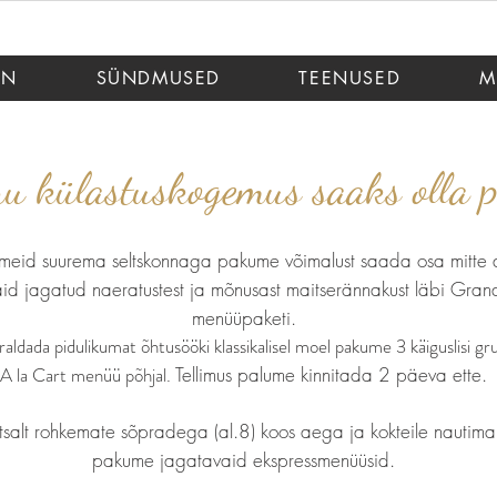
AN
SÜNDMUSED
TEENUSED
M
u külastuskogemus saaks olla p
meid suurema seltskonnaga pakume võimalust saada osa mitte a
vaid jagatud naeratustest ja mõnusast maitserännakust läbi Gran
menüüpaketi.
raldada pidulikumat õhtusööki klassikalisel moel pakume 3 käiguslisi g
le alates 10 külalisest.
A la Cart menüü põhjal.
Tellimus palume kinnitada 2 päeva ette.
htsalt rohkemate sõpradega (al.8) koos aega ja kokteile nautima 
pakume jagatavaid ekspressmenüüsid.