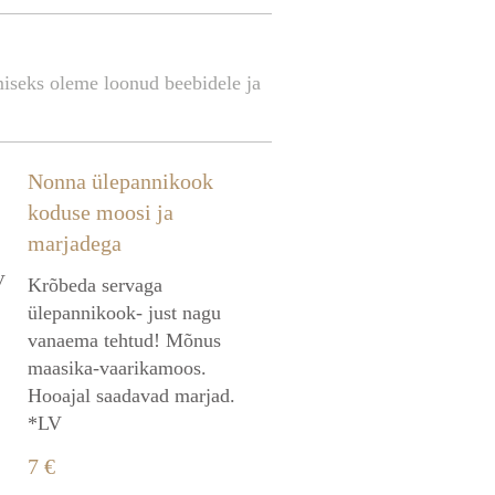
amiseks oleme loonud beebidele ja
Nonna ülepannikook
koduse moosi ja
marjadega
V
Krõbeda servaga
ülepannikook- just nagu
vanaema tehtud! Mõnus
maasika-vaarikamoos.
Hooajal saadavad marjad.
*LV
7 €