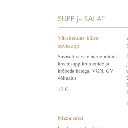
SUPP ja SALAT
Värskendav külm
suvesupp
Suviselt värske herne-mündi
kreemsupp krutoonide ja
krõbeda kalega. VGN, GV
võimalus
12 €
Nizza salat