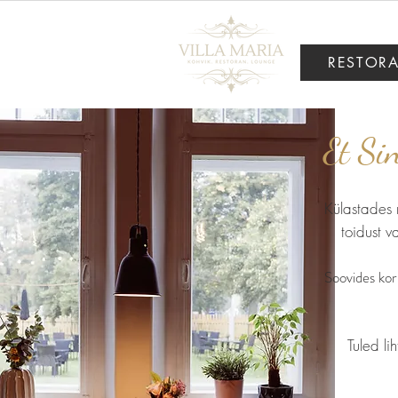
RESTOR
Et Sin
Külastades 
toidust 
Soovides kor
MENÜÜVALIKUD seltskondade
Tuled li