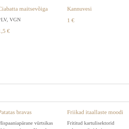
Ciabatta maitsevõiga
Kannuvesi
*LV, VGN
1 €
1,5 €
Patatas bravas
Friikad itaallaste moodi
Hispaaniapärane vürtsikas
Frititud kartulisektorid