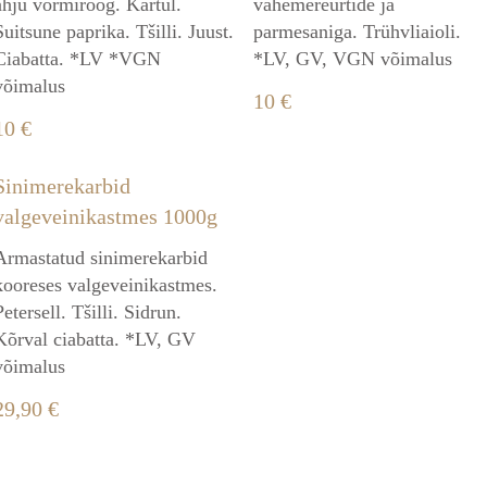
ahju vormiroog. Kartul.
vahemereürtide ja
Suitsune paprika. Tšilli. Juust.
parmesaniga. Trühvliaioli.
Ciabatta. *LV *VGN
*LV, GV, VGN võimalus
võimalus
10 €
10 €
Sinimerekarbid
valgeveinikastmes 1000g
Armastatud sinimerekarbid
kooreses valgeveinikastmes.
Petersell. Tšilli. Sidrun.
Kõrval ciabatta. *LV, GV
võimalus
29,90 €