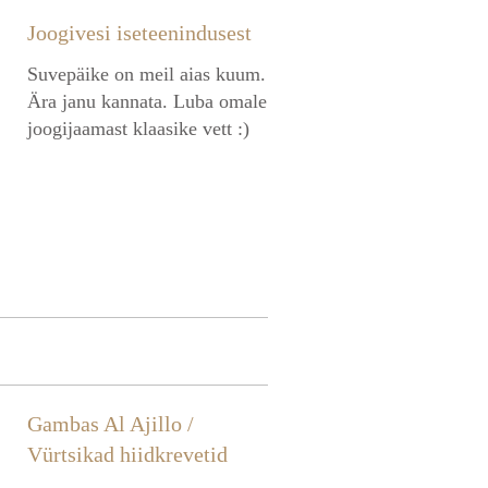
Joogivesi iseteenindusest
Suvepäike on meil aias kuum.
Ära janu kannata. Luba omale
joogijaamast klaasike vett :)
Gambas Al Ajillo /
Vürtsikad hiidkrevetid