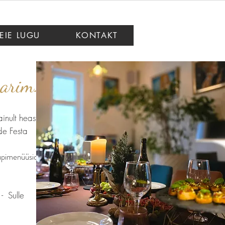
EIE LUGU
KONTAKT
arim...
inult heast
de Festa
rupimenüüsid
- Sulle