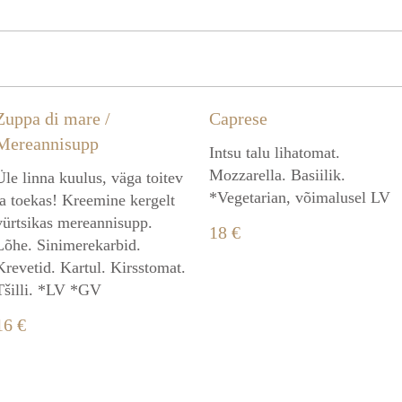
Zuppa di mare /
Caprese
Mereannisupp
Intsu talu lihatomat.
Mozzarella. Basiilik.
Üle linna kuulus, väga toitev
*Vegetarian, võimalusel LV
ja toekas! Kreemine kergelt
vürtsikas mereannisupp.
18 €
Lõhe. Sinimerekarbid.
Krevetid. Kartul. Kirsstomat.
Tšilli. *LV *GV
16 €