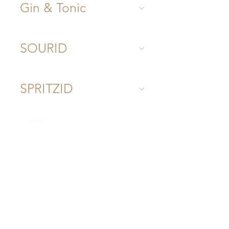
Gin & Tonic
SOURID
SPRITZID
SÜÜTUD 0,0%
KOKTEILID
VÄRSKENDAVAD