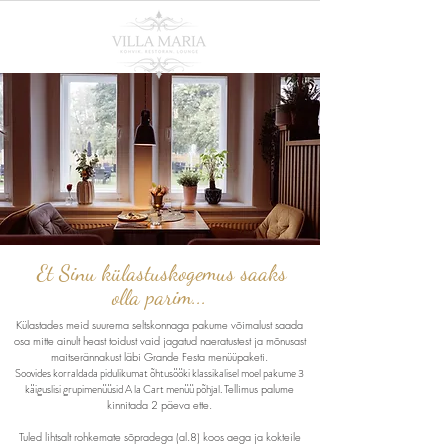
Et Sinu külastuskogemus saaks
olla parim...
Külastades meid suurema seltskonnaga pakume võimalust saada
osa mitte ainult heast toidust vaid jagatud naeratustest ja mõnusast
maitserännakust läbi Grande Festa menüüpaketi.
Soovides korraldada pidulikumat õhtusööki klassikalisel moel pakume 3
käiguslisi grupimenüüsid A la Cart menüü põhjal.
Tellimus palume
kinnitada 2 päeva ette.
Tuled lihtsalt rohkemate sõpradega (al.8) koos aega ja kokteile