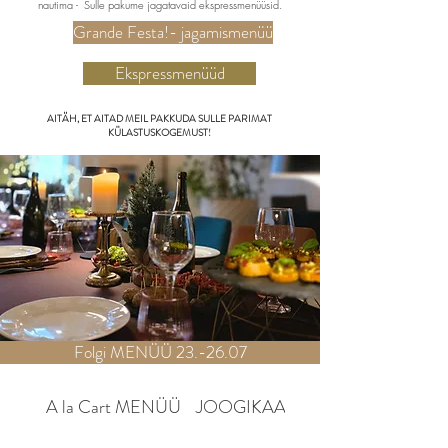
nautima - Sulle pakume jagatavaid ekspressmenüüsid.
Grande Festa!- jagamismenüü
Ekspressmenüüd
AITÄH, ET AITAD MEIL PAKKUDA SULLE PARIMAT
KÜLASTUSKOGEMUST!
Folgi MENÜÜ 23.-26.07
A la Cart MENÜÜ
JOOGIKAART