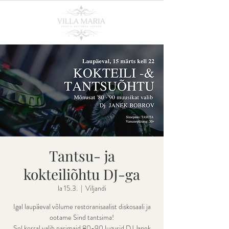
Tantsu- ja
kokteiliõhtu DJ-ga
la 15.3.
  |  
Viljandi
Igal laupäeval võlume restoranisaalist diskosaali ja
ootame Sind tantsima!
Sel korral valib parimaid 80-90 lugusid DJ Janek