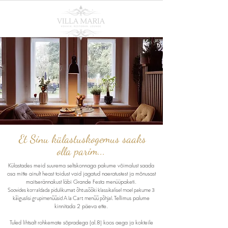
Et Sinu külastuskogemus saaks
olla parim...
Külastades meid suurema seltskonnaga pakume võimalust saada
osa mitte ainult heast toidust vaid jagatud naeratustest ja mõnusast
maitserännakust läbi Grande Festa menüüpaketi.
Soovides korraldada pidulikumat õhtusööki klassikalisel moel pakume 3
käiguslisi grupimenüüsid A la Cart menüü põhjal.
Tellimus palume
kinnitada 2 päeva ette.
Tuled lihtsalt rohkemate sõpradega (al.8) koos aega ja kokteile