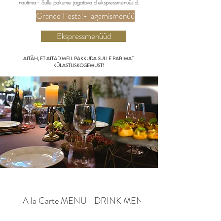
nautima - Sulle pakume jagatavaid ekspressmenüüsid.
Grande Festa!- jagamismenüü
Ekspressmenüüd
AITÄH, ET AITAD MEIL PAKKUDA SULLE PARIMAT
KÜLASTUSKOGEMUST!
A la Carte MENU
DRINK MENU
COCKTAIL MENU